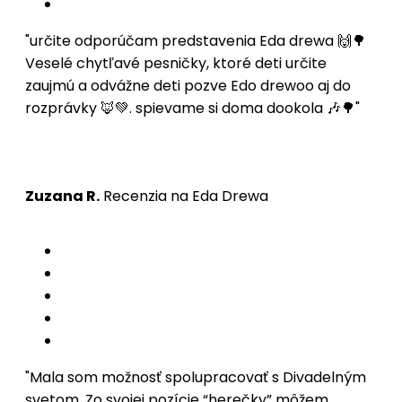
"určite odporúčam predstavenia Eda drewa 🙌🌳
Veselé chytľavé pesničky, ktoré deti určite
zaujmú a odvážne deti pozve Edo drewoo aj do
rozprávky 🦊💚. spievame si doma dookola 🎶🌳"
Zuzana R.
Recenzia na Eda Drewa
"Mala som možnosť spolupracovať s Divadelným
svetom. Zo svojej pozície “herečky” môžem