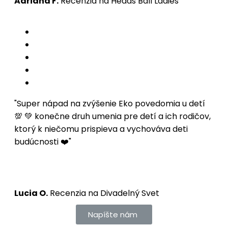
Adriána F.
Recenzia na Heads Ball Ladies
"Super nápad na zvýšenie Eko povedomia u detí
💯 💚 konečne druh umenia pre detí a ich rodičov,
ktorý k niečomu prispieva a vychováva deti
budúcnosti ❤️"
Lucia O.
Recenzia na Divadelný Svet
Napíšte nám