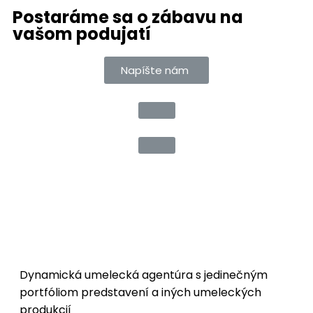
Postaráme sa o zábavu na
vašom podujatí
Napíšte nám
Dynamická umelecká agentúra s jedinečným
portfóliom predstavení a iných umeleckých
produkcií