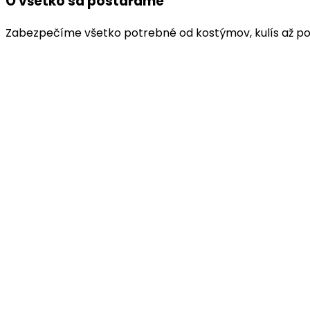
O všetko sa postaráme
Zabezpečíme všetko potrebné od kostýmov, kulís až po